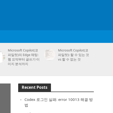
Microsoft Copilot(코
Microsoft Copilot(코
파일럿)의 Edge 채팅:
파일럿): 할 수 있는 것
웹 요약부터 글쓰기·이
vs 할 수 없는 것
미지 분석까지
Recent Posts
Codex 로그인 실패: error 10013 해결 방
법