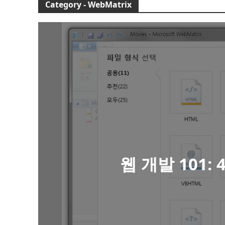
Category - WebMatrix
웹 개발 101