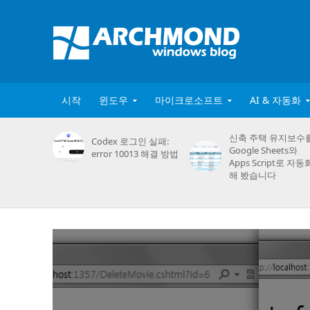
시작
윈도우
마이크로소프트
AI & 자동화
신축 주택 유지보수
Codex 로그인 실패:
Google Sheets와
error 10013 해결 방법
Apps Script로 자동
해 봤습니다