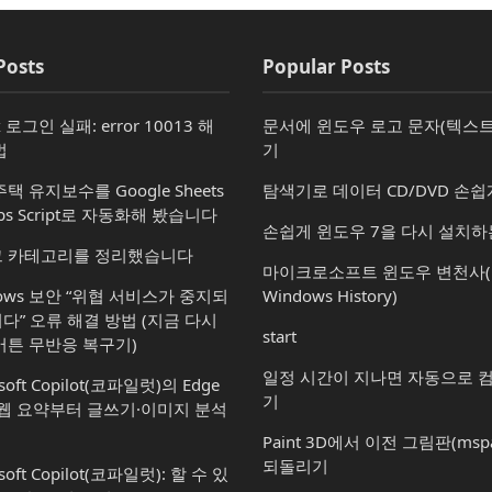
Posts
Popular Posts
x 로그인 실패: error 10013 해
문서에 윈도우 로고 문자(텍스트
법
기
택 유지보수를 Google Sheets
탐색기로 데이터 CD/DVD 손쉽
ps Script로 자동화해 봤습니다
손쉽게 윈도우 7을 다시 설치하
 카테고리를 정리했습니다
마이크로소프트 윈도우 변천사(Mic
dows 보안 “위협 서비스가 중지되
Windows History)
다” 오류 해결 방법 (지금 다시
start
버튼 무반응 복구기)
일정 시간이 지나면 자동으로 
soft Copilot(코파일럿)의 Edge
기
 웹 요약부터 글쓰기·이미지 분석
Paint 3D에서 이전 그림판(msp
되돌리기
soft Copilot(코파일럿): 할 수 있