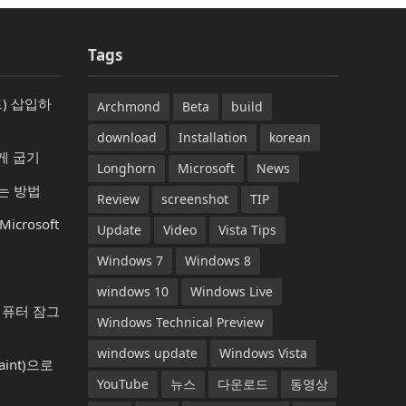
Tags
) 삽입하
Archmond
Beta
build
download
Installation
korean
게 굽기
Longhorn
Microsoft
News
는 방법
Review
screenshot
TIP
rosoft
Update
Video
Vista Tips
Windows 7
Windows 8
windows 10
Windows Live
컴퓨터 잠그
Windows Technical Preview
windows update
Windows Vista
aint)으로
YouTube
뉴스
다운로드
동영상