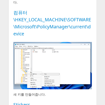
다.
컴퓨터
\HKEY_LOCAL_MACHINE\SOFTWARE
\Microsoft\PolicyManager\current\d
evice
새 키를 만들어줍니다.
Stickers