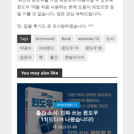
윈도우 10을 처음 사용하는 분께 도움이 되었으면 정
말 기쁠 것 같습니다. 많은 관심 부탁드립니다.
덧. 집필 후기도 곧 포스팅하겠습니다. ^^
Tags
Archmond
Book
windows 10
도서
박광수
아크몬드
윈도우 10
윈도우 텐
입문서
책
출간
한빛미디어
You may also like
WINDOWS 11
출간 소식: 진짜 쓰는 윈도우
11(드디어 나왔습니다!)
2023-01-09