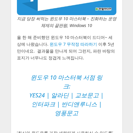
지금 당장 써먹는 윈도우 10 마스터북 – 진화하는 운영
체제의 끝판왕, Windows 10
올 한 해 준비했던 윈도우 10 마스터북이 드디어~ 세
상에 나왔습니다.
윈도우 7 무작정 따라하기
이후 5년
만이네요. 결과물을 만나게 되어 그런지, 파란 바탕의
표지가 너무나도 정겹게 느껴집니다.
윈도우 10 마스터북 서점 링
크:
YES24
|
알라딘
|
교보문고
|
인터파크
|
반디앤루니스
|
영풍문고
‘최신의 윈도우를 가장 세련되게 사용하실 수 있도록’