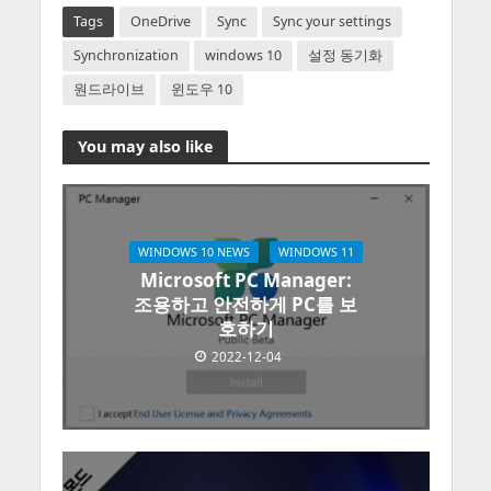
Tags
OneDrive
Sync
Sync your settings
Synchronization
windows 10
설정 동기화
원드라이브
윈도우 10
You may also like
WINDOWS 10 NEWS
WINDOWS 11
Microsoft PC Manager:
조용하고 안전하게 PC를 보
호하기
2022-12-04