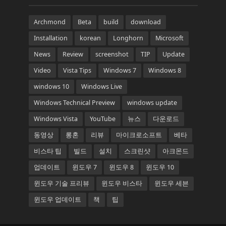
Archmond
Beta
build
download
Installation
korean
Longhorn
Microsoft
News
Review
screenshot
TIP
Update
Video
Vista Tips
Windows 7
Windows 8
windows 10
Windows Live
Windows Technical Preview
windows update
Windows Vista
YouTube
뉴스
다운로드
동영상
롱혼
리뷰
마이크로소프트
베타
비스타 팁
빌드
설치
스크린샷
아크몬드
업데이트
윈도우 7
윈도우 8
윈도우 10
윈도우 기술 프리뷰
윈도우 비스타
윈도우 세븐
윈도우 업데이트
책
팁