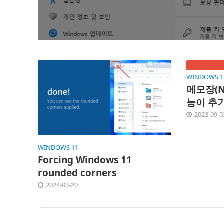
WINDOWS 1
메모장(N
능이 추
2023-09-0
WINDOWS 11
Forcing Windows 11
rounded corners
2024-03-20