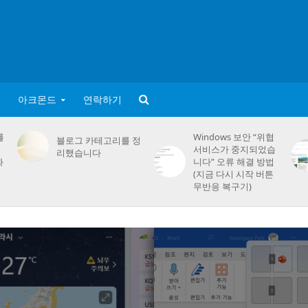
아크몬드
연락하기
를
Windows 보안 “위협
블로그 카테고리를 정
서비스가 중지되었습
리했습니다
화
니다” 오류 해결 방법
(지금 다시 시작 버튼
무반응 복구기)