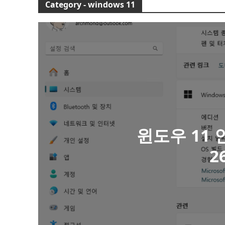
Category - windows 11
윈도우 11
2