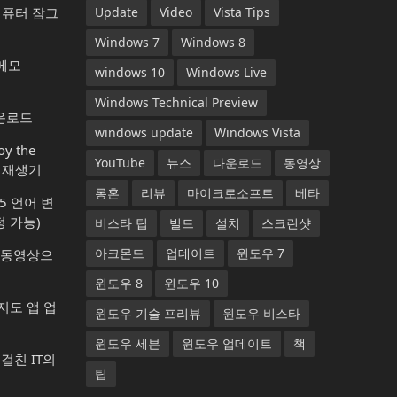
컴퓨터 잠그
Update
Video
Vista Tips
Windows 7
Windows 8
 메모
windows 10
Windows Live
Windows Technical Preview
다운로드
windows update
Windows Vista
y the
YouTube
뉴스
다운로드
동영상
악 재생기
롱혼
리뷰
마이크로소프트
베타
365 언어 변
 가능)
비스타 팁
빌드
설치
스크린샷
아크몬드
업데이트
윈도우 7
1) 동영상으
윈도우 8
윈도우 10
 지도 앱 업
윈도우 기술 프리뷰
윈도우 비스타
윈도우 세븐
윈도우 업데이트
책
년에 걸친 IT의
팁