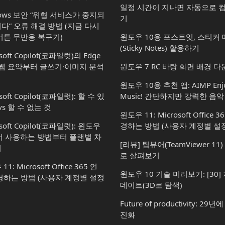
일정 시간이 지나면 자동으로 
dows 보안 “위협 서비스가 중지되
기
다” 오류 해결 방법 (지금 다시
버튼 무반응 복구기)
윈도우 10용 포스트잇, 스티커
(Sticky Notes) 활용하기
soft Copilot(코파일럿)의 Edge
 웹 요약부터 글쓰기·이미지 분석
윈도우 7 RC 바탕 화면 배경 
윈도우 10용 추천 앱: AIMP Enjo
soft Copilot(코파일럿): 할 수 있
Music! 간단하지만 강력한 음
vs 할 수 없는 것
윈도우 11: Microsoft Office 
osoft Copilot(코파일럿): 윈도우
경하는 방법 (사용자 계정별 설정
서 사용하는 방법부터 플랜별 차
[리뷰] 팀뷰어(TeamViewer 1
지
로 살펴보기
1: Microsoft Office 365 언
윈도우 10 기술 미리보기: [30]
경하는 방법 (사용자 계정별 설정
데이트(3D로 탐색)
Future of productivity: 29
진화