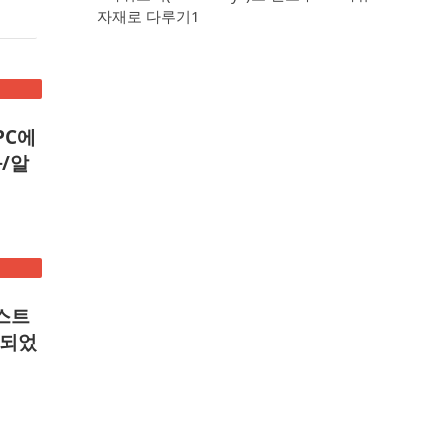
자재로 다루기1
PC에
/알
텍스트
가되었