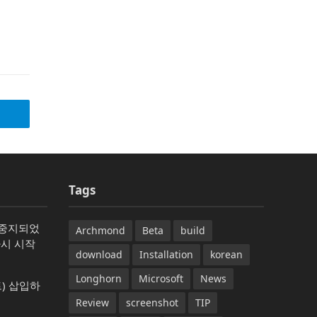
Tags
가 중지되었
Archmond
Beta
build
다시 시작
download
Installation
korean
Longhorn
Microsoft
News
) 삽입하
Review
screenshot
TIP