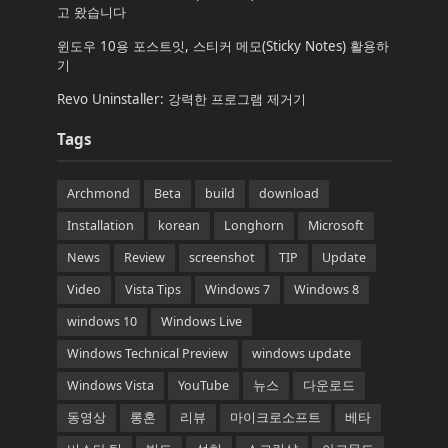
고 왔습니다
윈도우 10용 포스트잇, 스티커 메모(Sticky Notes) 활용하
기
Revo Uninstaller: 강력한 프로그램 제거기
Tags
Archmond
Beta
build
download
Installation
korean
Longhorn
Microsoft
News
Review
screenshot
TIP
Update
Video
Vista Tips
Windows 7
Windows 8
windows 10
Windows Live
Windows Technical Preview
windows update
Windows Vista
YouTube
뉴스
다운로드
동영상
롱혼
리뷰
마이크로소프트
베타