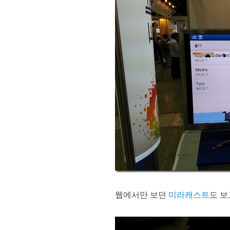
웹에서만 보던
미라캐스트
도 보