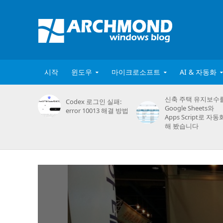
시작
윈도우
마이크로소프트
AI & 자동화
신축 주택 유지보수
Codex 로그인 실패:
Google Sheets와
error 10013 해결 방법
Apps Script로 자동
해 봤습니다