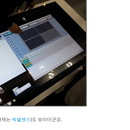
(현재는
픽셀센스
)도 보이더군요.