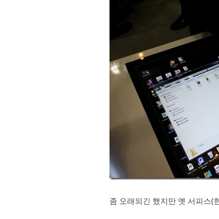
좀 오래되긴 했지만 옛 서피스