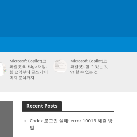
Microsoft Copilot(코
Microsoft Copilot(코
파일럿)의 Edge 채팅:
파일럿): 할 수 있는 것
웹 요약부터 글쓰기·이
vs 할 수 없는 것
미지 분석까지
Recent Posts
Codex 로그인 실패: error 10013 해결 방
법