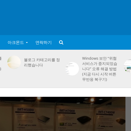
아크몬드
연락하기
를
Windows 보안 “위협
블로그 카테고리를 정
서비스가 중지되었습
리했습니다
화
니다” 오류 해결 방법
(지금 다시 시작 버튼
무반응 복구기)