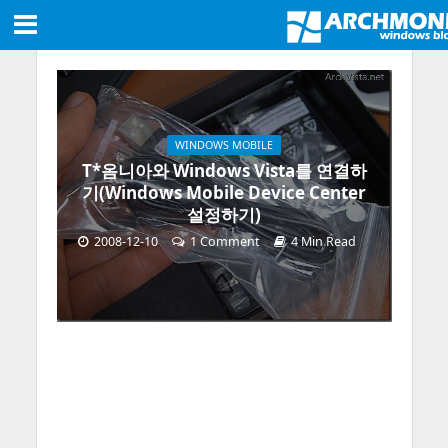
WINDOWS MOBILE
T*옴니아와 Windows Vista를 연결하
기(Windows Mobile Device Center
설정하기)
2008-12-10
1 Comment
4 Min Read