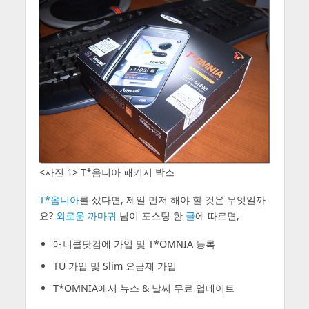
<사진 1> T*옴니아 패키지 박스
T*옴니아
를 샀다면, 제일 먼저 해야 할 것은 무엇일까
요?
외로운 까마귀
님이 포스팅 한
글
에 따르면,
애니콜닷컴에 가입 및 T*OMNIA 등록
TU 가입 및 Slim 요금제 가입
T*OMNIA에서 뉴스 & 날씨 무료 업데이트