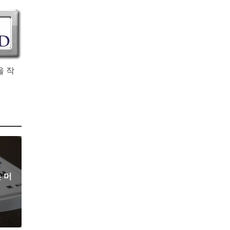
을 작
 머