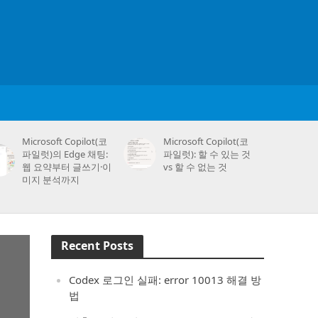
Microsoft Copilot(코
Microsoft Copilot(코
파일럿)의 Edge 채팅:
파일럿): 할 수 있는 것
웹 요약부터 글쓰기·이
vs 할 수 없는 것
미지 분석까지
Recent Posts
Codex 로그인 실패: error 10013 해결 방
법