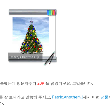
Merry Christmas 🙂
접속했는데 방문자수가
20만
을 넘었더군요. 고맙습니다.
를 잘 보내라고 말씀해 주시고,
Patric.Another님
께서 이런
선물
다.