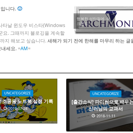
입니다.
🙂
행복한 성탄절에, 아
크몬드
나타날 윈도우 비스타(Windows
 하군요. 그때까지 블로깅을 계속할
데 까지 해보고 싶습니다.
새해가 되기 전에 한해를 마무리 하는 글
보내세요.
=
AM
=
UNCATEGORIZE
UNCATEGORIZE
 조공용 노트북 설정 기록
[출간소식] 파이썬으로 배우는
신러닝의 교과서
2019-07-24
2018-11-11