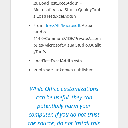
Is. LoadTestExceIAddIn –
Microsoft.VisualStudio.QualityTooI
s.LoadTestExceIAddIn
From:
file:///E:/Microsoft
Visual
Studio
114.0/Common7/IDE/PrivateAssem
bIies/Microsoft.VisualStudio.Qualit
yTooIs.
LoadTestExceIAddIn.vsto
Publisher: Unknown Publisher
While Office customizations
can be useful, they can
potentially harm your
computer. If you do not trust
the source, do not install this