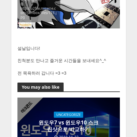
©
http://o2file.mgame.c
om/jambox/files/178.j
pg
설날입니다!
친척분도 만나고 즐거운 시간들을 보내세요^_^
전 목욕하러 갑니다 =3 =3
You may also like
UNCATEGORIZE
윈도우7 vs 윈도우10 스크
린샷으로 비교하기