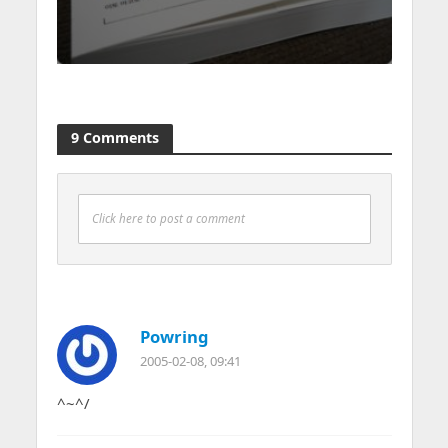
9 Comments
Click here to post a comment
Powring
2005-02-08, 09:41
^~^/