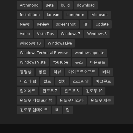
Archmond
Beta
build
download
Installation
korean
Longhorn
Microsoft
News
Review
screenshot
TIP
Update
Video
Vista Tips
Windows 7
Windows 8
windows 10
Windows Live
Windows Technical Preview
windows update
Windows Vista
YouTube
뉴스
다운로드
동영상
롱혼
리뷰
마이크로소프트
베타
비스타 팁
빌드
설치
스크린샷
아크몬드
업데이트
윈도우 7
윈도우 8
윈도우 10
윈도우 기술 프리뷰
윈도우 비스타
윈도우 세븐
윈도우 업데이트
책
팁