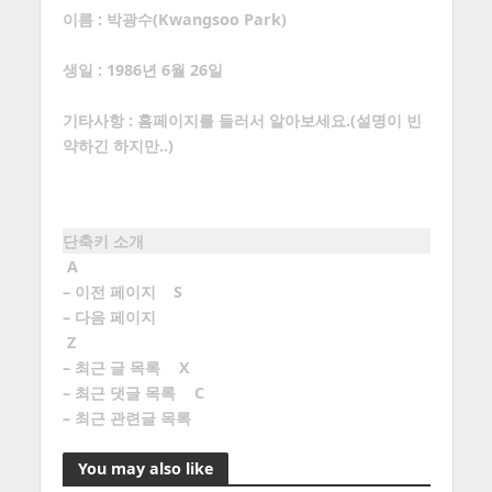
이름 : 박광수(Kwangsoo Park)
생일 : 1986년 6월 26일
기타사항 :
홈페이지
를 들러서 알아보세요.(설명이 빈
약하긴 하지만..)
단축키 소개
A
– 이전 페이지
S
– 다음 페이지
Z
– 최근 글 목록
X
– 최근 댓글 목록
C
– 최근 관련글 목록
You may also like