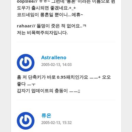
oopslee// ㅎㅎ~ 그런데 ‘롱혼’ 이라는 이름으로 윈
도우가 출시되면 좋겠네요.+_+
코드네임이 롱혼일 뿐이니…에휴~
rahaar// 돌덩이 줏은 적 없어요..ㅋ
저는 비폭력주의자입니다.
Astralleno
2005-02-13, 14:03
흠 저 단축키가 바로 0.95패치인가요 ㅡㅡ+ 오오
좋다 ㅡㅜ
갑자기 업데이트의 충동이 ㅡㅡ;;
류온
2005-02-13, 15:32