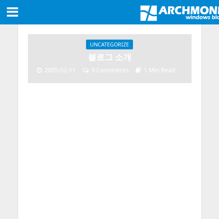
UNCATEGORIZE
블로그 소개
2005-02-11
9 Comments
1 Min Read