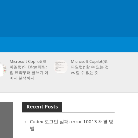
Microsoft Copilot(코
Microsoft Copilot(코
파일럿)의 Edge 채팅:
파일럿): 할 수 있는 것
웹 요약부터 글쓰기·이
vs 할 수 없는 것
미지 분석까지
Recent Posts
Codex 로그인 실패: error 10013 해결 방
법