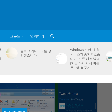
아크몬드
연락하기
를
Windows 보안 “위협
블로그 카테고리를 정
서비스가 중지되었습
리했습니다
화
니다” 오류 해결 방법
(지금 다시 시작 버튼
무반응 복구기)