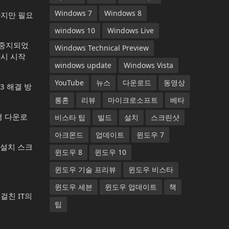
Windows 7
Windows 8
하지만 필요
windows 10
Windows Live
가 중지되었
Windows Technical Preview
다시 시작
windows update
Windows Vista
YouTube
뉴스
다운로드
동영상
13 해결 방
롱혼
리뷰
마이크로소프트
베타
배경 다운로
비스타 팁
빌드
설치
스크린샷
아크몬드
업데이트
윈도우 7
 설치 스크
윈도우 8
윈도우 10
윈도우 기술 프리뷰
윈도우 비스타
윈도우 세븐
윈도우 업데이트
책
년에 걸친 IT의
팁