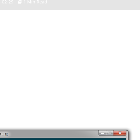
-02-29
1 Min Read