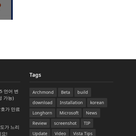
Tags
365 언어 변
Archmond
Beta
build
 가능)
download
Installation
korean
암호가 만료
Longhorn
Microsoft
News
Review
screenshot
TIP
속도가 느리
요!
Update
Video
Vista Tips