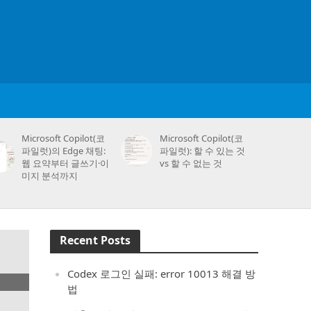
Microsoft Copilot(코
Microsoft Copilot(코
파일럿)의 Edge 채팅:
파일럿): 할 수 있는 것
웹 요약부터 글쓰기·이
vs 할 수 없는 것
미지 분석까지
Recent Posts
Codex 로그인 실패: error 10013 해결 방
법