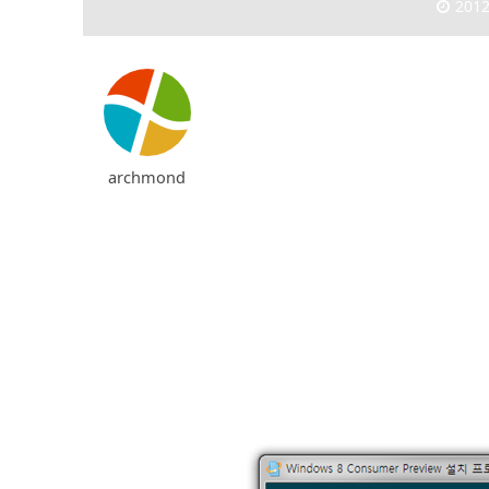
2012
archmond