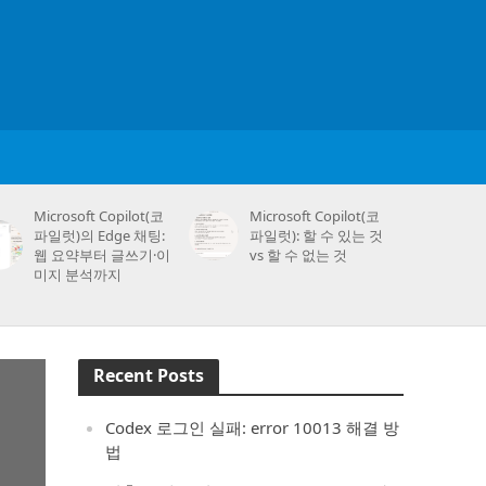
Microsoft Copilot(코
Microsoft Copilot(코
파일럿)의 Edge 채팅:
파일럿): 할 수 있는 것
웹 요약부터 글쓰기·이
vs 할 수 없는 것
미지 분석까지
Recent Posts
Codex 로그인 실패: error 10013 해결 방
법