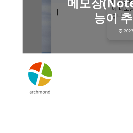
메모장(Note
능이 
2023
archmond