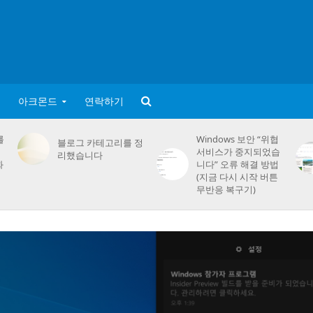
아크몬드
연락하기
를
Windows 보안 “위협
블로그 카테고리를 정
서비스가 중지되었습
리했습니다
화
니다” 오류 해결 방법
(지금 다시 시작 버튼
무반응 복구기)