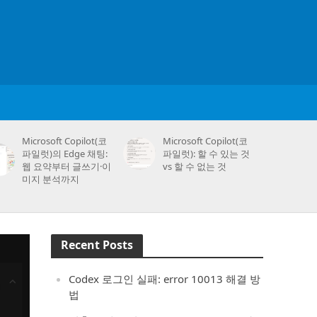
Microsoft Copilot(코
Microsoft Copilot(코
파일럿)의 Edge 채팅:
파일럿): 할 수 있는 것
웹 요약부터 글쓰기·이
vs 할 수 없는 것
미지 분석까지
Recent Posts
Codex 로그인 실패: error 10013 해결 방
법