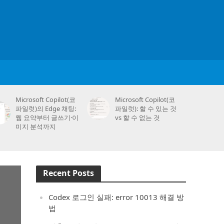
Microsoft Copilot(코
Microsoft Copilot(코
파일럿)의 Edge 채팅:
파일럿): 할 수 있는 것
웹 요약부터 글쓰기·이
vs 할 수 없는 것
미지 분석까지
Recent Posts
Codex 로그인 실패: error 10013 해결 방
법