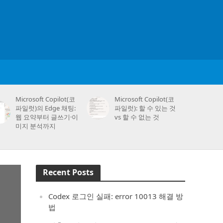
Microsoft Copilot(코
Microsoft Copilot(코
파일럿)의 Edge 채팅:
파일럿): 할 수 있는 것
웹 요약부터 글쓰기·이
vs 할 수 없는 것
미지 분석까지
Recent Posts
Codex 로그인 실패: error 10013 해결 방
법