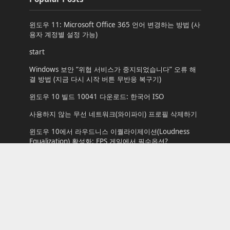
윈도우 11: Microsoft Office 365 언어 변경하는 방법 (사
용자 계정별 설정 가능)
start
Windows 보안 “위협 서비스가 중지되었습니다” 오류 해
결 방법 (지금 다시 시작 버튼 무반응 복구기)
윈도우 10 빌드 10041 다운로드: 한국어 ISO
사용하지 않는 무선 네트워크(와이파이) 프로필 삭제하기
윈도우 10에서 라우드니스 이퀄라이제이션(Loudness
Equalization) 활성화: FPS 게임에서 필수옵션?
Codex 로그인 실패: error 10013 해결 방법
원격 데스크톱 로그온 계정의 암호가 만료되었을 때
윈도우 업데이트 대역폭 조절하기
[윈도우 7 테마] 스타터 에디션(Starter Edition)