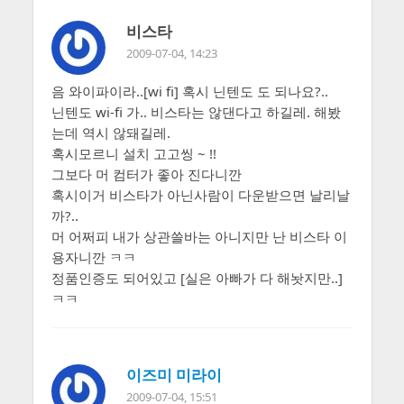
비스타
2009-07-04, 14:23
음 와이파이라..[wi fi] 혹시 닌텐도 도 되나요?..
닌텐도 wi-fi 가.. 비스타는 않댄다고 하길레. 해봤
는데 역시 않돼길레.
혹시모르니 설치 고고씽 ~ !!
그보다 머 컴터가 좋아 진다니깐
혹시이거 비스타가 아닌사람이 다운받으면 날리날
까?..
머 어쩌피 내가 상관쓸바는 아니지만 난 비스타 이
용자니깐 ㅋㅋ
정품인증도 되어있고 [실은 아빠가 다 해놧지만..]
ㅋㅋ
이즈미 미라이
2009-07-04, 15:51