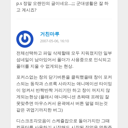
p.s 정말 오랜만의 글이네요…;;; 군대생활은 잘 하
고 계시죠?
거친마루
2007-05-06, 16:10
전체선택하고 파일 삭제할때 모두 지워졌지만 일부
섬네일이 남아있어서 폴더가 사용중으로 인식되고
폴더를 지울 수 없게되는 현상.
포커스없는 창의 닫기버튼을 클릭했을때 창이 포커
스되는 동작과 스르륵 사라지는 애니메이션 타이밍
이 엉켜서 반짝반짝 거리기만 하고 창이 꺼지지 않
게되는현상 (플래시 애니메니션 초짜때 프레임 잘
못맞추면 마우스커서 윤곽에서 버튼 덜덜 떠는것
같은 귀엽기까지한 버그)
디스크조각모음이 스케쥴잡으로 돌아가지만 그때
컴퓨터를 사용하기 시작해도 시작된 작업을 멈춰주