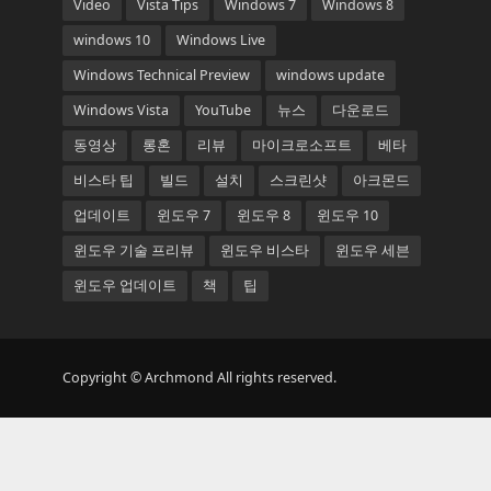
Video
Vista Tips
Windows 7
Windows 8
windows 10
Windows Live
Windows Technical Preview
windows update
Windows Vista
YouTube
뉴스
다운로드
동영상
롱혼
리뷰
마이크로소프트
베타
비스타 팁
빌드
설치
스크린샷
아크몬드
업데이트
윈도우 7
윈도우 8
윈도우 10
윈도우 기술 프리뷰
윈도우 비스타
윈도우 세븐
윈도우 업데이트
책
팁
Copyright © Archmond All rights reserved.