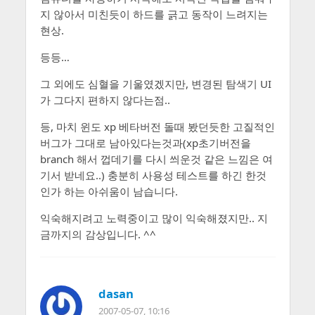
지 않아서 미친듯이 하드를 긁고 동작이 느려지는
현상.
등등…
그 외에도 심혈을 기울였겠지만, 변경된 탐색기 UI
가 그다지 편하지 않다는점..
등, 마치 윈도 xp 베타버전 돌때 봤던듯한 고질적인
버그가 그대로 남아있다는것과(xp초기버전을
branch 해서 껍데기를 다시 씌운것 같은 느낌은 여
기서 받네요..) 충분히 사용성 테스트를 하긴 한것
인가 하는 아쉬움이 남습니다.
익숙해지려고 노력중이고 많이 익숙해졌지만.. 지
금까지의 감상입니다. ^^
dasan
2007-05-07, 10:16