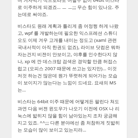
며 겨자먹기 식으로라도 어쩔수 없이 64bit 비스타
로 이주하게 되겠죠… ㅡ ㅡ;;; 무슨 힘이 있나요. 주
는데로 써야죠.
비스타도 원래 계획과 틀리게 좀 어정쩡 하게 나왔
고, wpf 를 개발하는데 필요한 익스프레션 스튜디
오도 이제 겨우 고개를 내미는 정도고 (xaml 관련
국내서적이 아직 한권도 없죠), 라이브 닷컴은 뭐하
자는건지 비젼이 안보이고, 야후를 인수한다지 않
나, xp 에 깐 데스크탑 검색은 경악할 만큼 허접스
럽고 (오피스 2007 때문에 쓰고는 있지만)… 이것
저것 하는건 많은데 뭔가 뚜렷하게 되어가는 모습
이 보이지가 않는다는 느낌이 드네요. 요새의 MS
는…
비스타는 64bit 이주 때문에 어떻게든 팔린다 쳐도
과연 다음 버젼 윈도우가 나오기 이전에 OSX 나 리
눅스에 밟히지 않을 힘이 남아있는지 조차 궁금해
지고 있죠. ^^;;; 다른 분야에선 좀 처참하게 짓밟히
는 모습이 많이 보이고 있는지라…