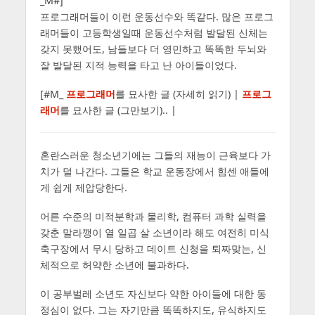
_M#]
프로그래머들이 이런 운동선수와 똑같다. 많은 프로그
래머들이 고등학생일때 운동선수처럼 발달된 신체는
갖지 못했어도, 남들보다 더 영민하고 똑똑한 두뇌와
잘 발달된 지적 능력을 타고 난 아이들이었다.
[#M_
프로그래머
를 묘사한 글 (자세히 읽기) |
프로그
래머
를 묘사한 글 (그만보기).. |
혼란스러운 청소년기에는 그들의 재능이 근육보다 가
치가 덜 나간다. 그들은 학교 운동장에서 힘센 애들에
게 쉽게 제압당한다.
어른 수준의 미적분학과 물리학, 컴퓨터 과학 실력을
갖춘 말라깽이 열 일곱 살 소년이라 해도 여전히 미식
축구장에서 무시 당하고 데이트 신청을 퇴짜맞는, 신
체적으로 허약한 소년에 불과하다.
이 공부벌레 소년도 자신보다 약한 아이들에 대한 동
정심이 없다. 그는 자기만큼 똑똑하지도, 유식하지도