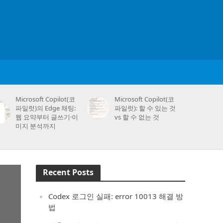
Microsoft Copilot(코
Microsoft Copilot(코
파일럿)의 Edge 채팅:
파일럿): 할 수 있는 것
웹 요약부터 글쓰기·이
vs 할 수 없는 것
미지 분석까지
Recent Posts
Codex 로그인 실패: error 10013 해결 방
법