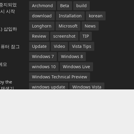
가 중지되었
Archmond
Beta
build
다시 시작
download
Installation
korean
Longhorn
Microsoft
News
) 삽입하
Review
screenshot
TIP
컴퓨터 잠그
Update
Video
Vista Tips
Windows 7
Windows 8
 메모
windows 10
Windows Live
Windows Technical Preview
y the
windows update
Windows Vista
악 재생기
YouTube
뉴스
다운로드
동영상
다운로드
롱혼
리뷰
마이크로소프트
베타
365 언어 변
 가능)
비스타 팁
빌드
설치
스크린샷
아크몬드
업데이트
윈도우 7
1) 동영상으