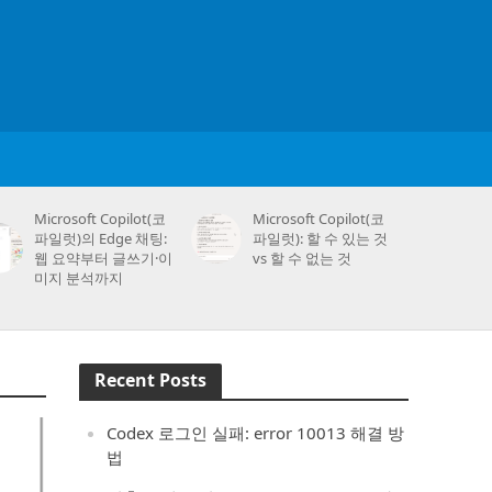
Microsoft Copilot(코
Microsoft Copilot(코
파일럿)의 Edge 채팅:
파일럿): 할 수 있는 것
웹 요약부터 글쓰기·이
vs 할 수 없는 것
미지 분석까지
Recent Posts
Codex 로그인 실패: error 10013 해결 방
법