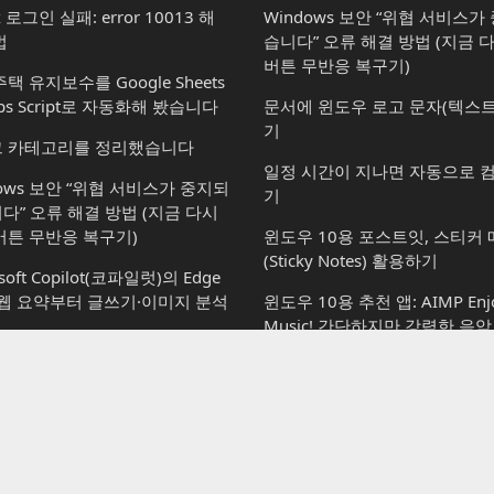
x 로그인 실패: error 10013 해
Windows 보안 “위협 서비스
법
습니다” 오류 해결 방법 (지금 
버튼 무반응 복구기)
택 유지보수를 Google Sheets
ps Script로 자동화해 봤습니다
문서에 윈도우 로고 문자(텍스트
기
 카테고리를 정리했습니다
일정 시간이 지나면 자동으로 
dows 보안 “위협 서비스가 중지되
기
다” 오류 해결 방법 (지금 다시
버튼 무반응 복구기)
윈도우 10용 포스트잇, 스티커
(Sticky Notes) 활용하기
soft Copilot(코파일럿)의 Edge
 웹 요약부터 글쓰기·이미지 분석
윈도우 10용 추천 앱: AIMP Enjo
Music! 간단하지만 강력한 음
soft Copilot(코파일럿): 할 수 있
윈도우 7 RC 바탕 화면 배경 
vs 할 수 없는 것
윈도우 11: Microsoft Office 
osoft Copilot(코파일럿): 윈도우
경하는 방법 (사용자 계정별 설정
서 사용하는 방법부터 플랜별 차
[리뷰] 팀뷰어(TeamViewer 1
지