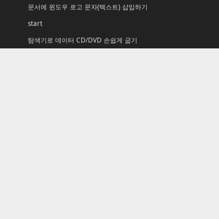
문서에 윈도우 로고 문자(텍스트) 삽입하기
start
탐색기로 데이터 CD/DVD 손쉽게 굽기
[리뷰] 팀뷰어(TeamViewer 11) 동영상으로 살펴보기
윈도우 10용 포스트잇, 스티커 메모(Sticky Notes) 활용하
기
윈도우 7 RC 바탕 화면 배경 다운로드
윈도우 10용 추천 앱: AIMP Enjoy the Music! 간단하지만
강력한 음악 재생기
윈도우 11: Microsoft Office 365 언어 변경하는 방법 (사
용자 계정별 설정 가능)
Tags
Archmond
Beta
build
download
Installation
korean
Longhorn
Microsoft