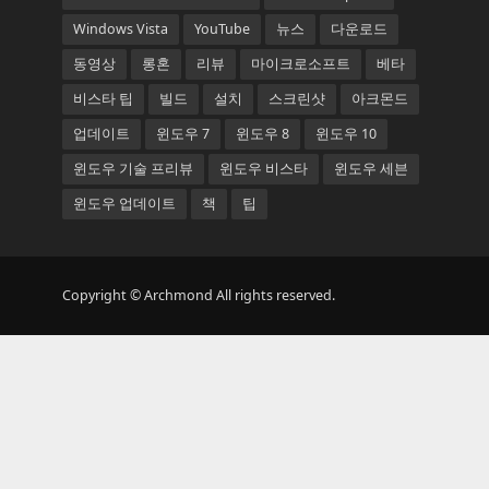
Windows Vista
YouTube
뉴스
다운로드
동영상
롱혼
리뷰
마이크로소프트
베타
비스타 팁
빌드
설치
스크린샷
아크몬드
업데이트
윈도우 7
윈도우 8
윈도우 10
윈도우 기술 프리뷰
윈도우 비스타
윈도우 세븐
윈도우 업데이트
책
팁
Copyright © Archmond All rights reserved.