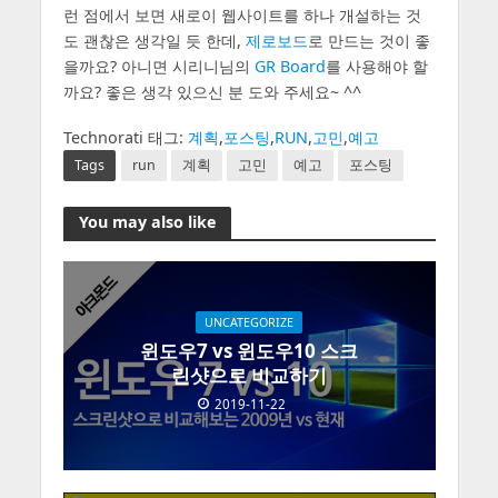
런 점에서 보면 새로이 웹사이트를 하나 개설하는 것
도 괜찮은 생각일 듯 한데,
제로보드
로 만드는 것이 좋
을까요? 아니면 시리니님의
GR Board
를 사용해야 할
까요? 좋은 생각 있으신 분 도와 주세요~ ^^
Technorati 태그:
계획
,
포스팅
,
RUN
,
고민
,
예고
Tags
run
계획
고민
예고
포스팅
You may also like
UNCATEGORIZE
윈도우7 vs 윈도우10 스크
린샷으로 비교하기
2019-11-22