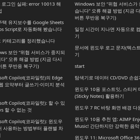
x 로그인 실패: error 10013 해
Windows 보안 “위협 서비스
법
습니다” 오류 해결 방법 (지금 
버튼 무반응 복구기)
택 유지보수를 Google Sheets
ps Script로 자동화해 봤습니다
일정 시간이 지나면 자동으로 
기
 카테고리를 정리했습니다
문서에 윈도우 로고 문자(텍스트
dows 보안 “위협 서비스가 중지되
기
다” 오류 해결 방법 (지금 다시
버튼 무반응 복구기)
start
soft Copilot(코파일럿)의 Edge
탐색기로 데이터 CD/DVD 손쉽
 웹 요약부터 글쓰기·이미지 분석
윈도우 10용 포스트잇, 스티커
(Sticky Notes) 활용하기
soft Copilot(코파일럿): 할 수 있
윈도우 7 RC 바탕 화면 배경 
vs 할 수 없는 것
윈도우 10용 추천 앱: AIMP Enjo
osoft Copilot(코파일럿): 윈도우
Music! 간단하지만 강력한 음
서 사용하는 방법부터 플랜별 차
지
윈도우 11: Microsoft Office 