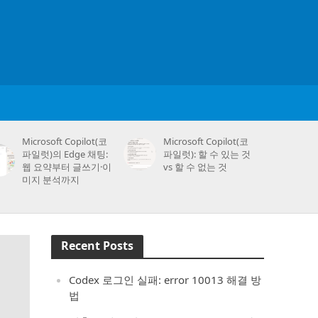
Microsoft Copilot(코
Microsoft Copilot(코
파일럿)의 Edge 채팅:
파일럿): 할 수 있는 것
웹 요약부터 글쓰기·이
vs 할 수 없는 것
미지 분석까지
Recent Posts
Codex 로그인 실패: error 10013 해결 방
법