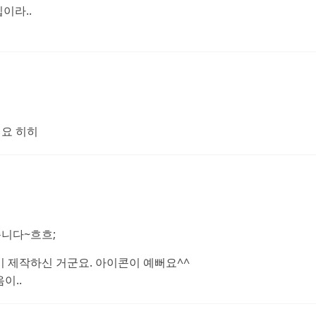
이라..
세요 히히
습니다~흐흐;
이슨 님이 제작하신 거군요. 아이콘이 예뻐요^^
이..