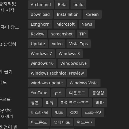
가 중지되었
Archmond
Beta
build
다시 시작
download
Installation
korean
Longhorn
Microsoft
News
컴퓨터 잠그
Review
screenshot
TIP
) 삽입하
Update
Video
Vista Tips
Windows 7
Windows 8
windows 10
Windows Live
게 굽기
Windows Technical Preview
 메모
windows update
Windows Vista
YouTube
뉴스
다운로드
동영상
다운로드
롱혼
리뷰
마이크로소프트
베타
y the
비스타 팁
빌드
설치
스크린샷
악 재생기
아크몬드
업데이트
윈도우 7
365 언어 변