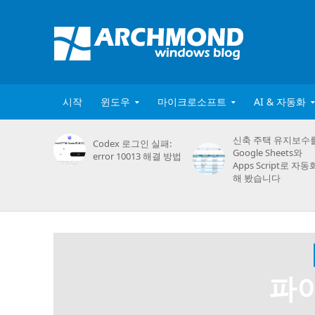
시작
윈도우
마이크로소프트
AI & 자동화
신축 주택 유지보수
Codex 로그인 실패:
Google Sheets와
error 10013 해결 방법
Apps Script로 자동
해 봤습니다
파