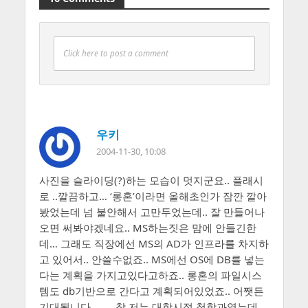
Click here to post a comment
우키
2004-11-30, 10:08
사진을 슬라이딩(?)하는 모습이 멋지군요.. 플래시
로 ..깔끔하고… ‘롱혼’이라면 올해초인가 잠깐 깔아
봤었는데 넘 불안해서 고만두었는데.. 잘 만들어나
오면 써봐야겠네요.. MS하는짓은 맘에 안들긴한
데… 그래도 직장에선 MS의 AD가 인프라를 차지하
고 있어서.. 안쓸수없죠.. MS에선 OS에 DB를 넣는
다는 계획을 가지고있다고하죠.. 롱혼의 파일시스
템도 db기반으로 간다고 계획되어있었죠.. 어쨋든
기대됩니다… …. 참 저는 대학시절 철학과였는데..