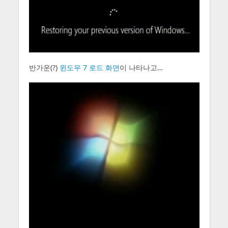
반가운(?)
윈도우 7 로드 화면
이 나타나고…