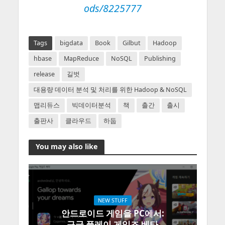
ods/8225777
Tags
bigdata
Book
Gilbut
Hadoop
hbase
MapReduce
NoSQL
Publishing
release
길벗
대용량 데이터 분석 및 처리를 위한 Hadoop & NoSQL
맵리듀스
빅데이터분석
책
출간
출시
출판사
클라우드
하둡
You may also like
NEW STUFF
안드로이드 게임을 PC에서:
구글 플레이 게임즈 베타