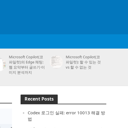
Microsoft Copilot(코
Microsoft Copilot(코
파일럿)의 Edge 채팅:
파일럿): 할 수 있는 것
웹 요약부터 글쓰기·이
vs 할 수 없는 것
미지 분석까지
Recent Posts
Codex 로그인 실패: error 10013 해결 방
법