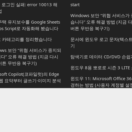
x 로그인 실패: error 10013 해
start
법
Windows 보안 “위협 서비스
택 유지보수를 Google Sheets
습니다” 오류 해결 방법 (지금 
ps Script로 자동화해 봤습니다
버튼 무반응 복구기)
 카테고리를 정리했습니다
문서에 윈도우 로고 문자(텍스트
기
dows 보안 “위협 서비스가 중지되
다” 오류 해결 방법 (지금 다시
탐색기로 데이터 CD/DVD 손쉽
버튼 무반응 복구기)
윈도우 8용 뽀로로 시즌 3 LITE
soft Copilot(코파일럿)의 Edge
윈도우 11: Microsoft Office 
 웹 요약부터 글쓰기·이미지 분석
경하는 방법 (사용자 계정별 설정
손쉽게 윈도우 7을 다시 설치하
soft Copilot(코파일럿): 할 수 있
vs 할 수 없는 것
일정 시간이 지나면 자동으로 
기
osoft Copilot(코파일럿): 윈도우
서 사용하는 방법부터 플랜별 차
Paint 3D에서 이전 그림판(msp
지
되돌리기