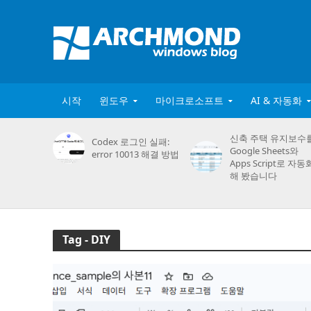
시작
윈도우
마이크로소프트
AI & 자동화
신축 주택 유지보수
Codex 로그인 실패:
Google Sheets와
error 10013 해결 방법
Apps Script로 자동
해 봤습니다
Tag - DIY