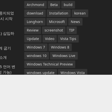
Archmond
Beta
build
가 중지되었
download
Installation
korean
다시 시작
Longhorn
Microsoft
News
Review
screenshot
TIP
) 삽입하
Update
Video
Vista Tips
Windows 7
Windows 8
게 굽기
windows 10
Windows Live
 소개
Windows Technical Preview
365 언어 변
 가능)
windows update
Windows Vista
는 방법
YouTube
뉴스
다운로드
동영상
롱혼
리뷰
마이크로소프트
베타
컴퓨터 잠그
비스타 팁
빌드
설치
스크린샷
aint)으로
아크몬드
업데이트
윈도우 7