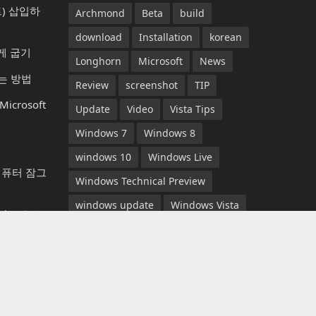
) 삽입하
Archmond
Beta
build
download
Installation
korean
게 굽기
Longhorn
Microsoft
News
는 방법
Review
screenshot
TIP
rosoft
Update
Video
Vista Tips
Windows 7
Windows 8
windows 10
Windows Live
컴퓨터 잠그
Windows Technical Preview
windows update
Windows Vista
aint)으로
YouTube
뉴스
다운로드
동영상
롱혼
리뷰
마이크로소프트
베타
터) 오프
비스타 팁
빌드
설치
스크린샷
 메모
아크몬드
업데이트
윈도우 7