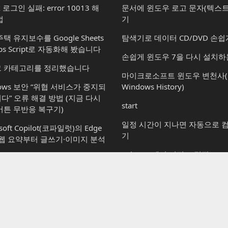
x 로그인 실패: error 10013 해
문서에 윈도우 로고 문자(텍스트
법
기
택 유지보수를 Google Sheets
탐색기로 데이터 CD/DVD 손쉽
ps Script로 자동화해 봤습니다
손쉽게 윈도우 7을 다시 설치하
 카테고리를 정리했습니다
마이크로소프트 윈도우 변천사(Mic
dows 보안 “위협 서비스가 중지되
Windows History)
다” 오류 해결 방법 (지금 다시
start
버튼 무반응 복구기)
일정 시간이 지나면 자동으로 
soft Copilot(코파일럿)의 Edge
기
 웹 요약부터 글쓰기·이미지 분석
Paint 3D에서 이전 그림판(msp
되돌리기
soft Copilot(코파일럿): 할 수 있
vs 할 수 없는 것
삼성 소프트웨어 멤버십(부산센
닝데이를 구경하고 왔습니다
osoft Copilot(코파일럿): 윈도우
서 사용하는 방법부터 플랜별 차
윈도우 10용 포스트잇, 스티커
지
(Sticky Notes) 활용하기