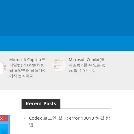
Microsoft Copilot(코
Microsoft Copilot(코
파일럿)의 Edge 채팅:
파일럿): 할 수 있는 것
웹 요약부터 글쓰기·이
vs 할 수 없는 것
미지 분석까지
Recent Posts
Codex 로그인 실패: error 10013 해결 방
법