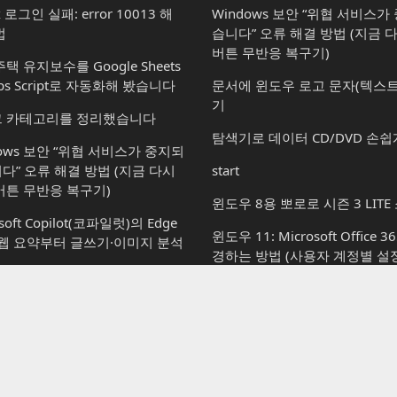
x 로그인 실패: error 10013 해
Windows 보안 “위협 서비스
법
습니다” 오류 해결 방법 (지금 
버튼 무반응 복구기)
택 유지보수를 Google Sheets
ps Script로 자동화해 봤습니다
문서에 윈도우 로고 문자(텍스트
기
 카테고리를 정리했습니다
탐색기로 데이터 CD/DVD 손쉽
dows 보안 “위협 서비스가 중지되
다” 오류 해결 방법 (지금 다시
start
버튼 무반응 복구기)
윈도우 8용 뽀로로 시즌 3 LITE
soft Copilot(코파일럿)의 Edge
윈도우 11: Microsoft Office 
 웹 요약부터 글쓰기·이미지 분석
경하는 방법 (사용자 계정별 설정
손쉽게 윈도우 7을 다시 설치하
soft Copilot(코파일럿): 할 수 있
vs 할 수 없는 것
일정 시간이 지나면 자동으로 
기
osoft Copilot(코파일럿): 윈도우
서 사용하는 방법부터 플랜별 차
Paint 3D에서 이전 그림판(msp
지
되돌리기