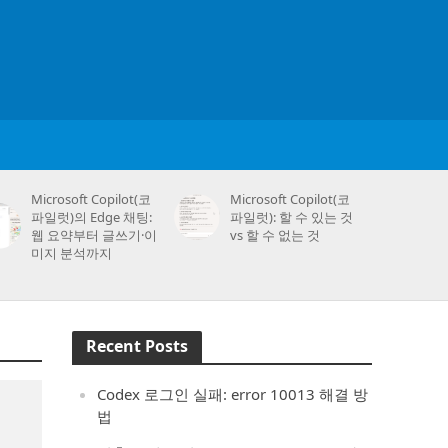
Microsoft Copilot(코
Microsoft Copilot(코
파일럿)의 Edge 채팅:
파일럿): 할 수 있는 것
웹 요약부터 글쓰기·이
vs 할 수 없는 것
미지 분석까지
Recent Posts
Codex 로그인 실패: error 10013 해결 방
법