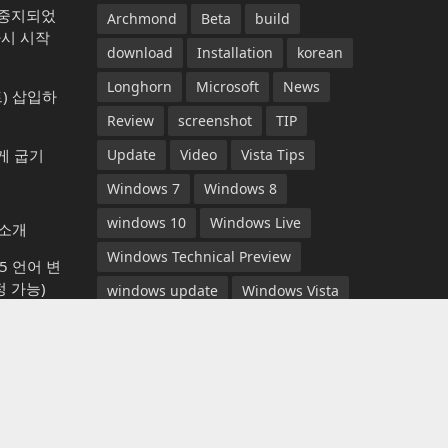
가 중지되었
Archmond
Beta
build
다시 시작
download
Installation
korean
Longhorn
Microsoft
News
) 삽입하
Review
screenshot
TIP
게 굽기
Update
Video
Vista Tips
Windows 7
Windows 8
windows 10
Windows Live
 소개
Windows Technical Preview
365 언어 변
 가능)
windows update
Windows Vista
는 방법
YouTube
뉴스
다운로드
동영상
롱혼
리뷰
마이크로소프트
베타
컴퓨터 잠그
비스타 팁
빌드
설치
스크린샷
aint)으로
아크몬드
업데이트
윈도우 7