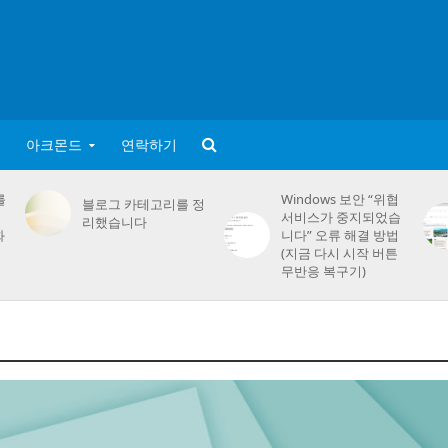
아크몬드
연락하기
를
Windows 보안 “위협
블로그 카테고리를 정
서비스가 중지되었습
리했습니다
화
니다” 오류 해결 방법
(지금 다시 시작 버튼
무반응 복구기)