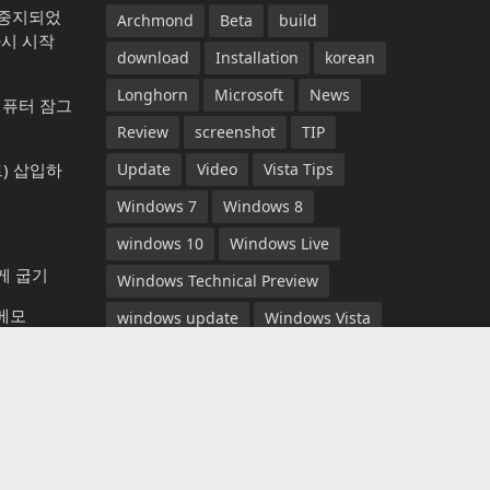
가 중지되었
Archmond
Beta
build
다시 시작
download
Installation
korean
Longhorn
Microsoft
News
컴퓨터 잠그
Review
screenshot
TIP
) 삽입하
Update
Video
Vista Tips
Windows 7
Windows 8
windows 10
Windows Live
게 굽기
Windows Technical Preview
 메모
windows update
Windows Vista
YouTube
뉴스
다운로드
동영상
다운로드
롱혼
리뷰
마이크로소프트
베타
y the
비스타 팁
빌드
설치
스크린샷
악 재생기
아크몬드
업데이트
윈도우 7
365 언어 변