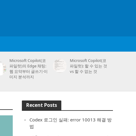
Microsoft Copilot(코
Microsoft Copilot(코
파일럿)의 Edge 채팅:
파일럿): 할 수 있는 것
웹 요약부터 글쓰기·이
vs 할 수 없는 것
미지 분석까지
Recent Posts
Codex 로그인 실패: error 10013 해결 방
법