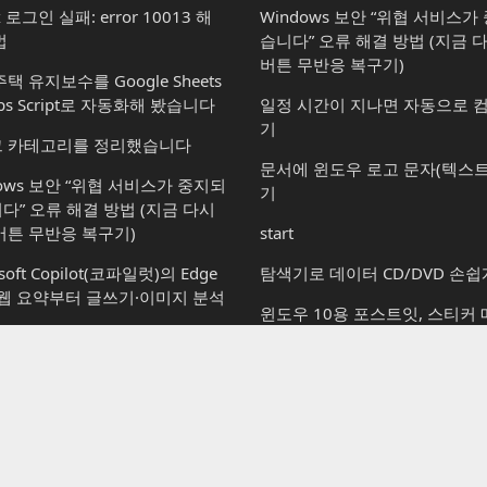
x 로그인 실패: error 10013 해
Windows 보안 “위협 서비스
법
습니다” 오류 해결 방법 (지금 
버튼 무반응 복구기)
택 유지보수를 Google Sheets
ps Script로 자동화해 봤습니다
일정 시간이 지나면 자동으로 
기
 카테고리를 정리했습니다
문서에 윈도우 로고 문자(텍스트
dows 보안 “위협 서비스가 중지되
기
다” 오류 해결 방법 (지금 다시
버튼 무반응 복구기)
start
soft Copilot(코파일럿)의 Edge
탐색기로 데이터 CD/DVD 손쉽
 웹 요약부터 글쓰기·이미지 분석
윈도우 10용 포스트잇, 스티커
(Sticky Notes) 활용하기
soft Copilot(코파일럿): 할 수 있
윈도우 7 RC 바탕 화면 배경 
vs 할 수 없는 것
윈도우 10용 추천 앱: AIMP Enjo
osoft Copilot(코파일럿): 윈도우
Music! 간단하지만 강력한 음
서 사용하는 방법부터 플랜별 차
지
윈도우 11: Microsoft Office 