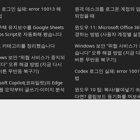
x 로그인 실패: error 10013 해
원격 데스크톱 로그온 계정의 
법
되었을 때
택 유지보수를 Google Sheets
윈도우 11: Microsoft Office 
ps Script로 자동화해 봤습니다
경하는 방법 (사용자 계정별 설정
 카테고리를 정리했습니다
Windows 보안 “위협 서비스
습니다” 오류 해결 방법 (지금 
dows 보안 “위협 서비스가 중지되
버튼 무반응 복구기)
다” 오류 해결 방법 (지금 다시
버튼 무반응 복구기)
Codex 로그인 실패: error 100
법
soft Copilot(코파일럿)의 Edge
 웹 요약부터 글쓰기·이미지 분석
윈도우 10 팁: 복사/붙여넣기 
다면? 클립보드 동기화를 꺼보세
soft Copilot(코파일럿): 할 수 있
윈도우 10: 알람 및 시계_간단
vs 할 수 없는 것
한 기능은 다 있는 시계 앱
osoft Copilot(코파일럿): 윈도우
윈도우 8용 메트로 스타일 구글
서 사용하는 방법부터 플랜별 차
로드/설치하기
지