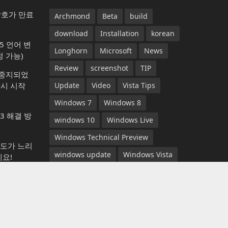
암호가 만료
Archmond
Beta
build
download
Installation
korean
365 언어 변
Longhorn
Microsoft
News
 가능)
Review
screenshot
TIP
가 중지되었
다시 시작
Update
Video
Vista Tips
Windows 7
Windows 8
13 해결 방
windows 10
Windows Live
Windows Technical Preview
속도가 느리
windows update
Windows Vista
요!
YouTube
뉴스
다운로드
동영상
하지만 필요
롱혼
리뷰
마이크로소프트
베타
 크롬 다운
비스타 팁
빌드
설치
스크린샷
아크몬드
업데이트
윈도우 7