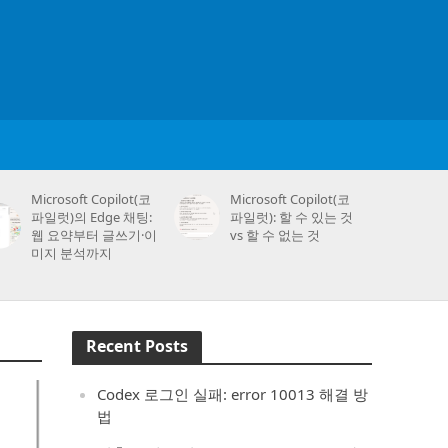
Microsoft Copilot(코
Microsoft Copilot(코
파일럿)의 Edge 채팅:
파일럿): 할 수 있는 것
웹 요약부터 글쓰기·이
vs 할 수 없는 것
미지 분석까지
Recent Posts
Codex 로그인 실패: error 10013 해결 방
법