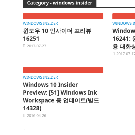
Category - windows insider
WINDOWS INSIDER
WINDOWS I
윈도우 10 인사이더 프리뷰
Windows
16251
16241
용 대화
2017-07-27
2017-07-1
WINDOWS INSIDER
Windows 10 Insider
Preview: [51] Windows Ink
Workspace 등 업데이트(빌드
14328)
2016-04-26