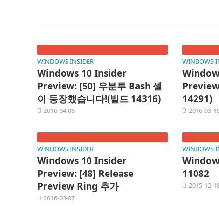
WINDOWS INSIDER
WINDOWS I
Windows 10 Insider
Windows
Preview: [50] 우분투 Bash 셸
Previe
이 등장했습니다!(빌드 14316)
14291)
2016-04-08
2016-03-1
WINDOWS INSIDER
WINDOWS I
Windows 10 Insider
Windows
Preview: [48] Release
11082
Preview Ring 추가
2015-12-1
2016-03-07