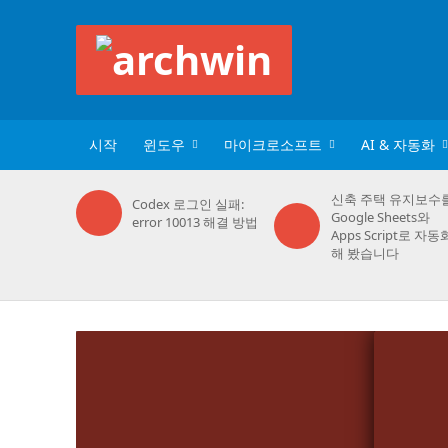
시작
윈도우
마이크로소프트
AI & 자동화
신축 주택 유지보수
Codex 로그인 실패:
Google Sheets와
error 10013 해결 방법
Apps Script로 자동
해 봤습니다