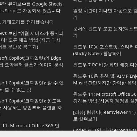
택 유지보수를 Google Sheets
ps Script로 자동화해 봤습니다
일정 시간이 지나면 자동으로 
기
 카테고리를 정리했습니다
문서에 윈도우 로고 문자(텍스트
dows 보안 “위협 서비스가 중지되
기
다” 오류 해결 방법 (지금 다시
버튼 무반응 복구기)
윈도우 10용 포스트잇, 스티커
(Sticky Notes) 활용하기
soft Copilot(코파일럿)의 Edge
 웹 요약부터 글쓰기·이미지 분석
윈도우 7 RC 바탕 화면 배경 
윈도우 10용 추천 앱: AIMP Enjo
soft Copilot(코파일럿): 할 수 있
Music! 간단하지만 강력한 음
vs 할 수 없는 것
윈도우 11: Microsoft Office 
osoft Copilot(코파일럿): 윈도우
경하는 방법 (사용자 계정별 설정
서 사용하는 방법부터 플랜별 차
[리뷰] 팀뷰어(TeamViewer 1
지
로 살펴보기
1: Microsoft Office 365 언
Codex 로그인 실패: error 100
경하는 방법 (사용자 계정별 설정
법