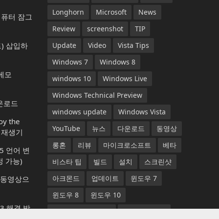
Longhorn
Microsoft
News
컴퓨터 잠그
Review
screenshot
TIP
) 삽입하
Update
Video
Vista Tips
Windows 7
Windows 8
 메모
windows 10
Windows Live
Windows Technical Preview
다운로드
windows update
Windows Vista
y the
YouTube
뉴스
다운로드
동영상
악 재생기
롱혼
리뷰
마이크로소프트
베타
365 언어 변
 가능)
비스타 팁
빌드
설치
스크린샷
아크몬드
업데이트
윈도우 7
1) 동영상으
윈도우 8
윈도우 10
13 해결 방
윈도우 기술 프리뷰
윈도우 비스타