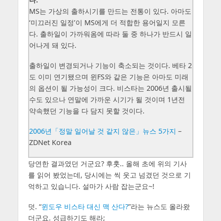
MS는 가상의 출하시기를 만드는 전통이 있다. 아마도
‘미끄러진 일정’이 MS에게 더 적합한 용어일지 모른
다. 출하일이 가까워옴에 따라 둘 중 하나가 반드시 일
어나게 돼 있다.
출하일이 변경되거나 기능이 축소되는 것이다. 베타 2
도 이미 연기됐으며 윈FS와 같은 기능은 아마도 미래
의 옵션이 될 가능성이 크다. 비스타는 2006년 출시될
수도 있으나 연말에 가까운 시기가 될 것이며 1년전
약속했던 기능을 다 담지 못할 것이다.
2006년「정말 일어날 것 같지 않은」뉴스 5가지
–
ZDNet Korea
당연한 결과였던 거군요? 후훗.. 올해 초에 위의 기사
를 읽어 봤었는데, 당시에는 씩 웃고 넘겼던 것으로 기
억하고 있습니다. 설마가 사람 잡는군요~!
덧.
윈도우 비스타 대신 맥 산다?
라는 뉴스도 올라왔
더군요. 성급하기도 해라;