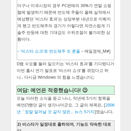
더구나 미국시장의 경우 PC판매의 30%가 연말 쇼핑
철에 발생하기 때문에 반도체 주들이 올해 실적에서
예상했던 ‘비스타 효과’는 상당부분 내년으로 미뤄지
게 됐고 반도체주의 경기가 이렇다면 자연스럽게 기
술주 반등에 대한 기대감도 수위조절이 불가피한 상
황이다.
– ‘비스타 쇼크’로 반도체주 또 흔들
– 매일경제_M#]
D램 수요를 불러 일으키는 ‘비스타 효과’를 기다렸다가
이번 출시 연기 발표로 ‘비스타 쇼크’를 겪었다고 하
니.. 다시금 Windows 의 힘을 느꼈습니다;;
여담: 예언은 적중했습니다! 😉
오늘 이러한 소식을 듣고 나니, 작년에 5가지 항목을
예언(?)했던 글이 생각나더군요. 그 글의 제목은, [
2006
년「정말 일어날 것 같지 않은」뉴스 5가지
]였습니다.
2) 비스타가 일정대로 출하되며, 기능도 약속한 대로
다.