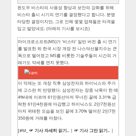
윈도우 비스타의 사용성 향상과 보안의 강화를 위해
비스타 출시 시기의 연기를 결정했다고 합니다. 분명
타당한 결정이지만, 그로 인해 몇몇 업체들은 타격을
입고 말았네요. (아래의 기사를 보시죠)
마이크로소프트(MS)가 ‘비스타’ 일반 버전 출 시 연기
를 발표한 뒤 한국 시장 개장 전 나스닥선물지수는 큰
폭으로 떨어졌고 MS를 비롯한 기술주들의 시간외 거
래가도 약세를 면치 못했다.
이 악재는 또 개장 직후 삼성전자와 하이닉스의 주가
에 고스란 히 반영됐다. 삼성전자는 장중 낙폭이 한 때
4%대에 이르며 61만원선마저 무너진 끝에 3.31% 급
락한 61만4천원에 마감했고 하이닉스도 2만7천원선
마저 위태한 모습을 보인 끝에 3.70% 떨어진 2만7천
350원에 거래를 마쳤다.
[#M_
☞ 기사 자세히 읽기..
|
☞ 기사 그만 읽기..
|