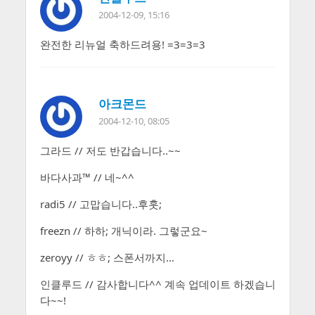
2004-12-09, 15:16
완전한 리뉴얼 축하드려용! =3=3=3
아크몬드
2004-12-10, 08:05
그라드 // 저도 반갑습니다..~~
바다사과™ // 네~^^
radi5 // 고맙습니다..후훗;
freezn // 하하; 개닉이라. 그렇군요~
zeroyy // ㅎㅎ; 스폰서까지…
인클루드 // 감사합니다^^ 계속 업데이트 하겠습니
다~~!