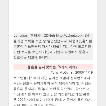
Longhorn(운영자) : ZDNet( http://zdnet.co.kr )에
올라온 토픽을 보던 중 발견했습니다. 나중에(?)출시될
롱혼이 어느만큼의 가치가 있을런지는 아직 모르지만
이런 토픽을 보면서 개인과 기업의 차원에서 롱혼의
실효성을 재고해 봅니다…
롱혼을 믿지 못하는「5가지 이유」
Tony McCune , 2003/11/19
로스앤젤레스에서 매년 열리는 개발자 컨퍼런스에서
MS는 윈도우 운영체제의 완전 개정판이라 할 수 있는
롱혼의 출시시기를 놓고 논란을 일으켰다. 앞으로 더
이상 출시를 미루지 않을 것을 가정한다고 해도 롱혼
은 2006년이나 돼야 나오게 된다. 지금까지 롱혼 출시
일은 3번이나 연기된 바 있다.