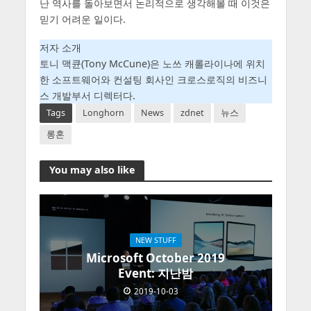
난 역사를 돌아보면서 논리적으로 생각해볼 때 이것은
믿기 어려운 일이다.
저자 소개
토니 맥큔(Tony McCune)은 노쓰 캐롤라이나에 위치
한 소프트웨어와 컨설팅 회사인 크로스로직의 비즈니
스 개발부서 디렉터다.
Tags
Longhorn
News
zdnet
뉴스
롱혼
You may also like
NEW STUFF
Microsoft October 2019
Event: 지난밤
2019-10-03