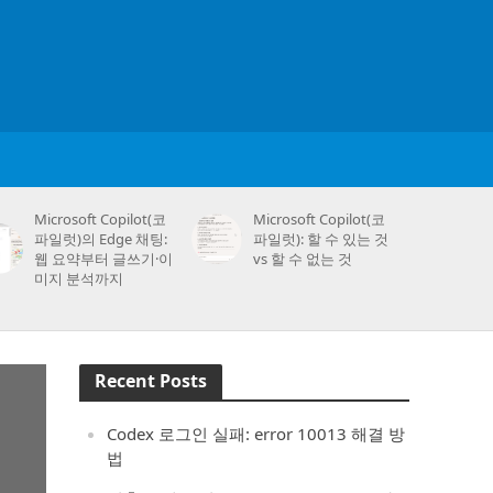
Microsoft Copilot(코
Microsoft Copilot(코
파일럿)의 Edge 채팅:
파일럿): 할 수 있는 것
웹 요약부터 글쓰기·이
vs 할 수 없는 것
미지 분석까지
Recent Posts
Codex 로그인 실패: error 10013 해결 방
법