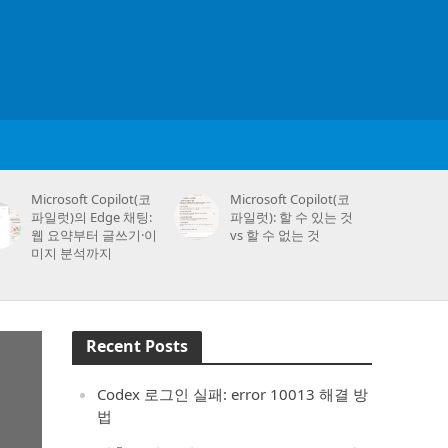
Microsoft Copilot(코
Microsoft Copilot(코
파일럿)의 Edge 채팅:
파일럿): 할 수 있는 것
웹 요약부터 글쓰기·이
vs 할 수 없는 것
미지 분석까지
Recent Posts
Codex 로그인 실패: error 10013 해결 방
법