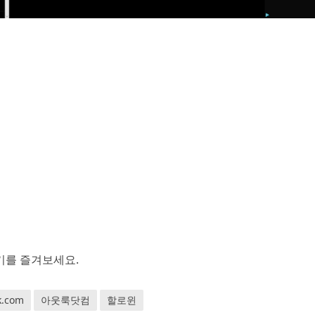
기를 즐겨보세요.
k.com
아웃룩닷컴
할로윈