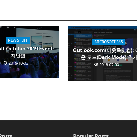
NEW STUFF
MICROSOFT 365
ft October 2019 Event:
Outlook.com(아웃룩닷컴):
지난밤
운 모드(Dark Mode) 추
2019-10-03
2018-07-30
Posts
Popular Posts