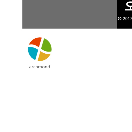
2017
archmond