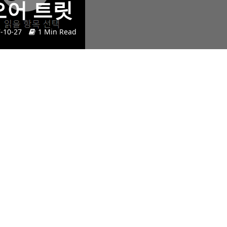
오어 트릿
-10-27
1 Min Read