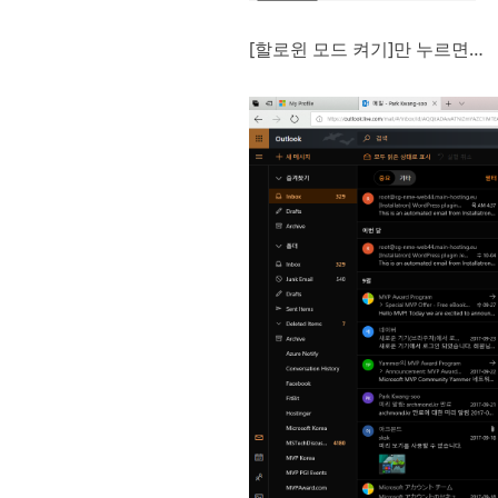
[할로윈 모드 켜기]만 누르면…