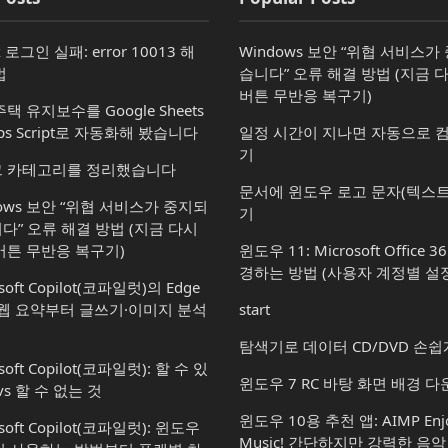
x 로그인 실패: error 10013 해
Windows 보안 “위협 서비스
법
습니다” 오류 해결 방법 (지금 
버튼 무반응 복구기)
택 유지보수를 Google Sheets
ps Script로 자동화해 봤습니다
일정 시간이 지나면 자동으로 
기
 카테고리를 정리했습니다
문서에 윈도우 로고 문자(텍스트
dows 보안 “위협 서비스가 중지되
기
다” 오류 해결 방법 (지금 다시
버튼 무반응 복구기)
윈도우 11: Microsoft Office 
경하는 방법 (사용자 계정별 설정
soft Copilot(코파일럿)의 Edge
 웹 요약부터 글쓰기·이미지 분석
start
탐색기로 데이터 CD/DVD 손쉽
soft Copilot(코파일럿): 할 수 있
윈도우 7 RC 바탕 화면 배경 
vs 할 수 없는 것
윈도우 10용 추천 앱: AIMP Enjo
osoft Copilot(코파일럿): 윈도우
Music! 간단하지만 강력한 음