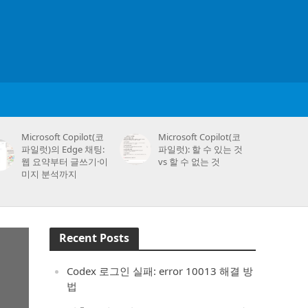
Microsoft Copilot(코
Microsoft Copilot(코
파일럿)의 Edge 채팅:
파일럿): 할 수 있는 것
웹 요약부터 글쓰기·이
vs 할 수 없는 것
미지 분석까지
Recent Posts
Codex 로그인 실패: error 10013 해결 방
법