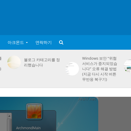
아크몬드
연락하기
를
Windows 보안 “위협
블로그 카테고리를 정
서비스가 중지되었습
리했습니다
화
니다” 오류 해결 방법
(지금 다시 시작 버튼
무반응 복구기)