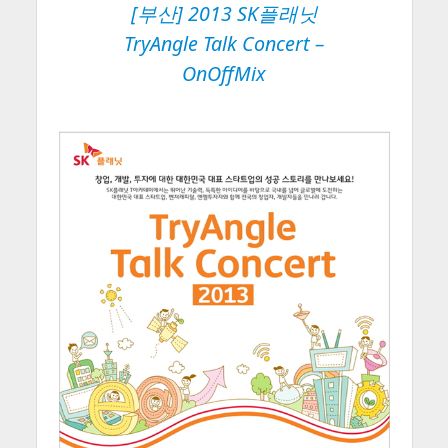
[부산] 2013 SK플래닛
TryAngle Talk Concert
–
OnOffMix