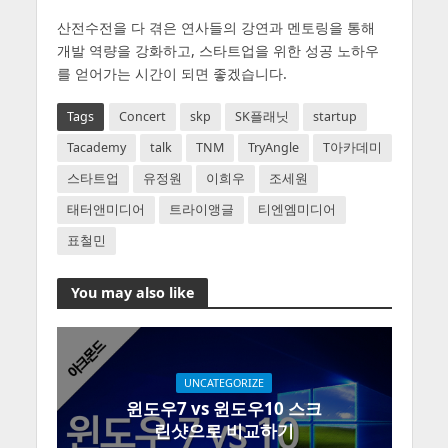
산전수전을 다 겪은 연사들의 강연과 멘토링을 통해
개발 역량을 강화하고, 스타트업을 위한 성공 노하우
를 얻어가는 시간이 되면 좋겠습니다.
Tags
Concert
skp
SK플래닛
startup
Tacademy
talk
TNM
TryAngle
T아카데미
스타트업
유정원
이희우
조세원
태터앤미디어
트라이앵글
티엔엠미디어
표철민
You may also like
UNCATEGORIZE
윈도우7 vs 윈도우10 스크
린샷으로 비교하기