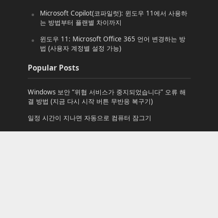
Microsoft Copilot(코파일럿): 윈도우 11에서 사용하
는 방법부터 플랜별 차이까지
윈도우 11: Microsoft Office 365 언어 변경하는 방
법 (사용자 계정별 설정 가능)
Popular Posts
Windows 보안 “위협 서비스가 중지되었습니다” 오류 해
결 방법 (지금 다시 시작 버튼 무반응 복구기)
일정 시간이 지나면 자동으로 컴퓨터 잠그기
문서에 윈도우 로고 문자(텍스트) 삽입하기
start
탐색기로 데이터 CD/DVD 손쉽게 굽기
윈도우 7 RC 바탕 화면 배경 다운로드
윈도우 10용 추천 앱: AIMP Enjoy the Music! 간단하지만
강력한 음악 재생기