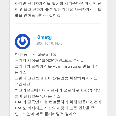
하지만 관리자계정을 활성화 시켜준다면 메세지 전
혀 안뜨고 편하게 쓸수 있는거에요 사용자계정컨트
롤을 안꺼도 된다는 것이죠
Kimatg
2007-10-10, 14:40
아 죄송 ㅎㅎ 잘못썼네요
관리자 계정을 “활성화”하면..으로 수정..
그러니까 보통 계정을 Administrator로 만들어주
는거죠.
그런데 그만큼 권한이 많은많큼 확실히 메시지도
적겠지만
백그라운드에서나 사용자가 모르게 위험한(?) 작업
들이 실행될수 있다는 거죠…
UAC가 결국엔 이걸 컨트롤하기 위해 만들어진건데
UAC도 꺼버리고 자신의 계정에 모든 권한을 주
면… 보안이 너무 풀려버릴것 같네요