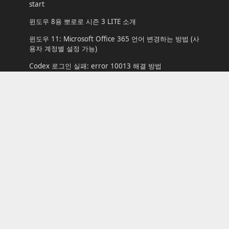
start
윈도우 8용 뽀로로 시즌 3 LITE 소개
윈도우 11: Microsoft Office 365 언어 변경하는 방법 (사
용자 계정별 설정 가능)
Codex 로그인 실패: error 10013 해결 방법
윈도우 10에서 라우드니스 이퀄라이제이션(Loudness
Equalization) 활성화: FPS 게임에서 필수옵션?
윈도우 10 빌드 10041 다운로드: 한국어 ISO
윈도우 업데이트 대역폭 조절하기
[윈도우 미디어 센터] 시작 모드 변경하기
윈도우 10: 컴퓨터 이름(호스트명)을 확인하기
Tags
Archmond
Beta
build
download
Installation
korean
Longhorn
Microsoft