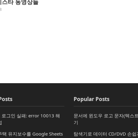
비스타 동영상들
8
Posts
Popular Posts
x 로그인 실패: error 10013 해
문서에 윈도우 로고 문자(텍스트
법
기
택 유지보수를 Google Sheets
탐색기로 데이터 CD/DVD 손쉽