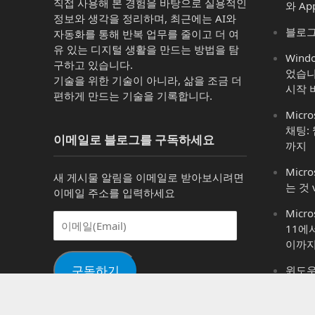
직접 사용해 본 경험을 바탕으로 실용적인
와 Ap
정보와 생각을 정리하며, 최근에는 AI와
블로그
자동화를 통해 반복 업무를 줄이고 더 여
유 있는 디지털 생활을 만드는 방법을 탐
Win
구하고 있습니다.
었습니
기술을 위한 기술이 아니라, 삶을 조금 더
시작 
편하게 만드는 기술을 기록합니다.
Micro
채팅:
이메일로 블로그를 구독하세요
까지
Micro
새 게시물 알림을 이메일로 받아보시려면
는 것 
이메일 주소를 입력하세요
Micr
이
11에
메
이까
일
(Email)
구독하기
윈도우 1
어 변
가능)