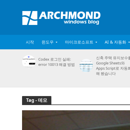
시작
윈도우
마이크로소프트
AI & 자동화
신축 주택 유지보수
Codex 로그인 실패:
Google Sheets와
error 10013 해결 방법
Apps Script로 자동
해 봤습니다
Tag - 데모