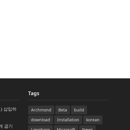
Tags
) 삽입하
Archmond
Beta
build
download
Installation
korean
게 굽기
Longhorn
Microsoft
News