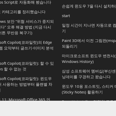
ps Script로 자동화해 봤습니다
손쉽게 윈도우 7을 다시 설치하
 카테고리를 정리했습니다
start
dows 보안 “위협 서비스가 중지되
일정 시간이 지나면 자동으로 
다” 오류 해결 방법 (지금 다시
기
버튼 무반응 복구기)
Paint 3D에서 이전 그림판(msp
soft Copilot(코파일럿)의 Edge
되돌리기
 웹 요약부터 글쓰기·이미지 분석
마이크로소프트 윈도우 변천사(Mic
Windows History)
soft Copilot(코파일럿): 할 수 있
vs 할 수 없는 것
삼성 소프트웨어 멤버십(부산센
닝데이를 구경하고 왔습니다
osoft Copilot(코파일럿): 윈도우
서 사용하는 방법부터 플랜별 차
윈도우 10용 포스트잇, 스티커
지
(Sticky Notes) 활용하기
1: Microsoft Office 365 언
Revo Uninstaller: 강력한 
경하는 방법 (사용자 계정별 설정
기