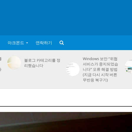
아크몬드
연락하기
를
Windows 보안 “위협
블로그 카테고리를 정
서비스가 중지되었습
리했습니다
화
니다” 오류 해결 방법
(지금 다시 시작 버튼
무반응 복구기)