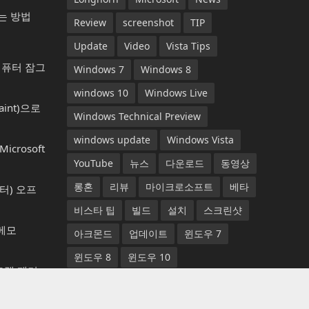
는 방법
Review
screenshot
TIP
Update
Video
Vista Tips
컴퓨터 잠그
Windows 7
Windows 8
windows 10
Windows Live
aint)으로
Windows Technical Preview
windows update
Windows Vista
rosoft
YouTube
뉴스
다운로드
동영상
롱혼
리뷰
마이크로소프트
베타
터) 오프
비스타 팁
빌드
설치
스크린샷
 메모
아크몬드
업데이트
윈도우 7
윈도우 8
윈도우 10
프로그램 제거
윈도우 기술 프리뷰
윈도우 비스타
윈도우 세븐
윈도우 업데이트
책