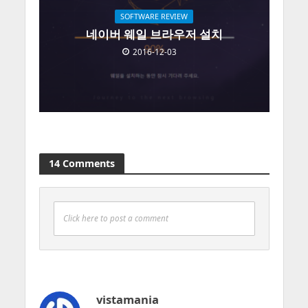
SOFTWARE REVIEW
네이버 웨일 브라우저 설치
2016-12-03
14 Comments
Click here to post a comment
vistamania